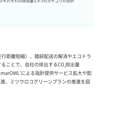
）のそれぞれの排出量と4つのカテゴリの合計
走行距離短縮）、錯綜配送の解消やエコドラ
ることで、自社の排出するCO
排出量
2
marOWL
による指針提供サービス拡大や配
®
推進、ミツウロコグリーンプランの推進を図