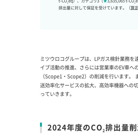
t-CO
eq）、カテゴリ3（
★
3,635,065 t-CO
2
2
排出量に対して保証を受けています。（
算
ミツウロコグループは、LPガス検針業務を
イブ活動の推進、さらには営業車のEV車へ
（Scope1・Scope2）の削減を行います
送効率化サービスの拡大、高効率機器への
っていきます。
2024年度のCO
排出量削
2