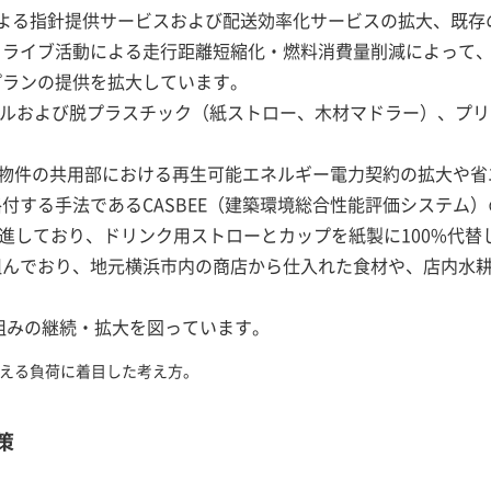
L®による指針提供サービスおよび配送効率化サービスの拡大、既
ドライブ活動による走行距離短縮化・燃料消費量削減によって
プランの提供を拡大しています。
トルおよび脱プラスチック（紙ストロー、木材マドラー）、プ
有物件の共用部における再生可能エネルギー電力契約の拡大や省
付する手法であるCASBEE（建築環境総合性能評価システム
を推進しており、ドリンク用ストローとカップを紙製に100%代
組んでおり、地元横浜市内の商店から仕入れた食材や、店内水
り組みの継続・拡大を図っています。
える負荷に着目した考え方。
策