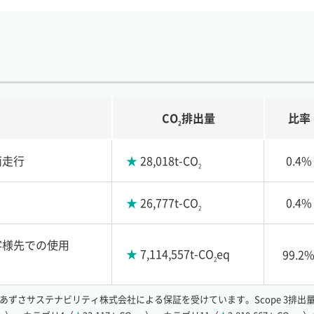
CO
排出量
比率
2
両走行
★
28,018t-CO
0.4%
2
★
26,777t-CO
0.4%
2
客様先での使用
★
7,114,557t-CO
eq
99.2
2
あずさサステナビリティ株式会社による保証を受けています。Scope 3排出