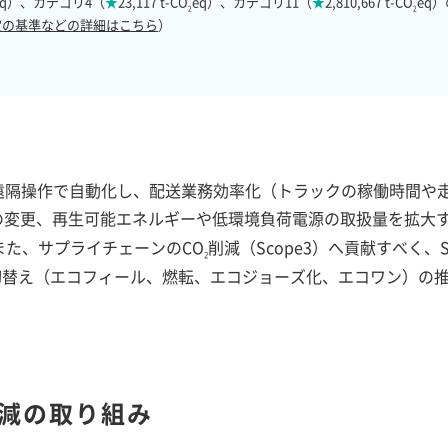
eq）、カテゴリ4（
★
23,117 t-CO
eq）、カテゴリ11（
★
2,810,667 t-CO
eq
2
2
定の基準などの詳細はこちら
）
遠隔操作で自動化し、配送業務効率化（トラックの稼働時間や
の変更、再生可能エネルギーや低環境負荷電源の取扱量を拡大す
。 また、サプライチェーンのCO
削減（Scope3）へ貢献すべく、S
2
切替え（エコフィール、燃転、エコジョーズ化、エコワン）の
減の取り組み