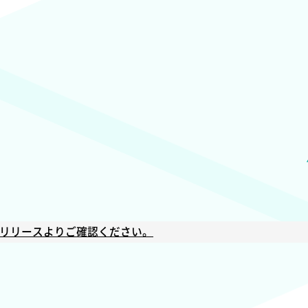
ルージョ
【特集】対談
室の挑戦
誰も取り残すこと
リリースよりご確認ください。