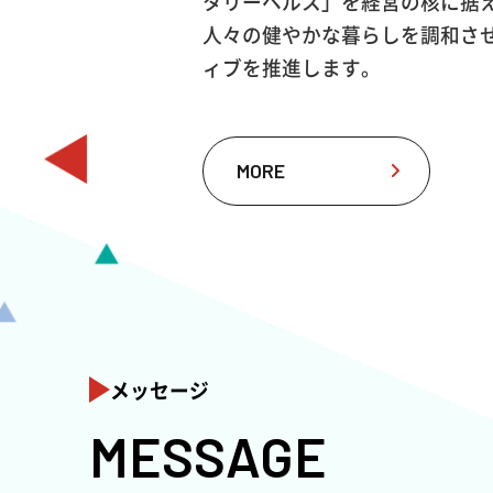
タリーヘルス」を経営の核に据
人々の健やかな暮らしを調和さ
ィブを推進します。
MORE
CEO
メッセージ
MESSAGE
MESSAGE
- 社長メッセージ