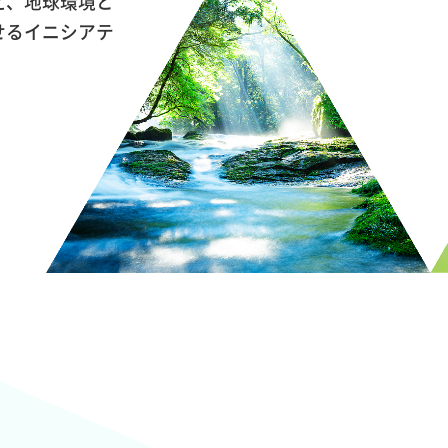
え、地球環境と
せるイニシアテ
CSO
MESSAGE
- サスティナビリティ委員