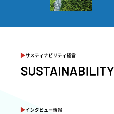
サスティナビリティ経営
SUSTAINABILIT
01
02
サステナビリティ
マテリアリ
インタビュー情報
推進体制