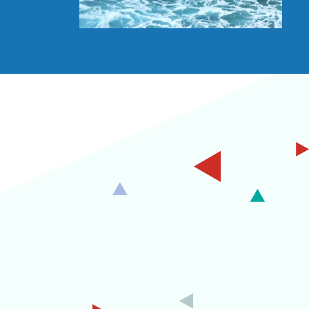
05
シティ・
外部からの評価
ィ&インク